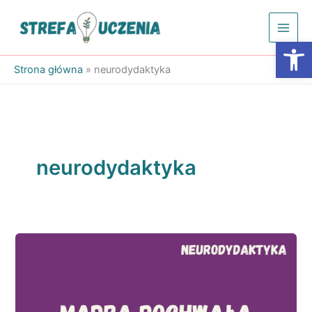
Przejdź
do
Otwórz
treści
Strona główna
»
neurodydaktyka
neurodydaktyka