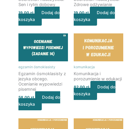
Sen i rytm dobowy
Zdrowe odżywianie
Dodaj do
Dodaj do
19,00
zł
19,00
zł
koszyka
koszyka
egzamin ósmoklasisty
komunikacja
Egzamin ósmoklasisty z
Komunikacja i
jezyka obcego.
porozumienie w edukacji
Ocenianie wypowiedzi
Dodaj do
82,00
zł
pisemnej
koszyka
Dodaj do
58,00
zł
koszyka