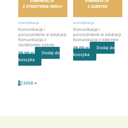
komunikacja
komunikacja
Komunikacja i
Komunikacja i
porozumienie w edukacji.
porozumienie w edukacji.
Komunikacja z
Komunikacja z klientem
dyrektorem szkoły
Dodaj do
26,00
zł
Dodaj do
26,00
zł
koszyka
koszyka
1
2
3
4
5
6
→