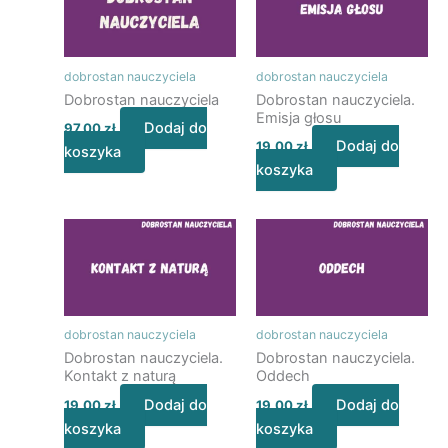
dobrostan nauczyciela
dobrostan nauczyciela
Dobrostan nauczyciela
Dobrostan nauczyciela.
Emisja głosu
Dodaj do
97,00
zł
Dodaj do
19,00
zł
koszyka
koszyka
dobrostan nauczyciela
dobrostan nauczyciela
Dobrostan nauczyciela.
Dobrostan nauczyciela.
Kontakt z naturą
Oddech
Dodaj do
Dodaj do
19,00
zł
19,00
zł
koszyka
koszyka