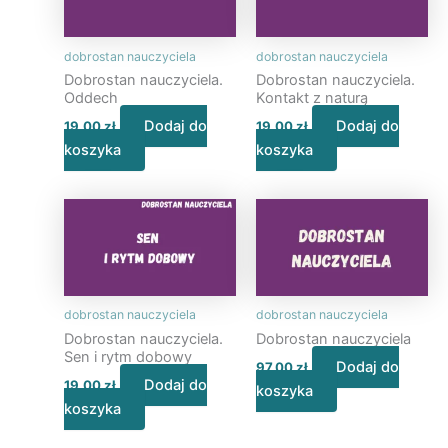
dobrostan nauczyciela
dobrostan nauczyciela
Dobrostan nauczyciela.
Dobrostan nauczyciela.
Oddech
Kontakt z naturą
Dodaj do
Dodaj do
19,00
zł
19,00
zł
koszyka
koszyka
dobrostan nauczyciela
dobrostan nauczyciela
Dobrostan nauczyciela.
Dobrostan nauczyciela
Sen i rytm dobowy
Dodaj do
97,00
zł
Dodaj do
19,00
zł
koszyka
koszyka