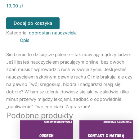
19,00
zł
liczba
Dodaj do koszyka
Dobrostan
nauczyciela.
Kategoria:
dobrostan nauczyciela
Ruch
Opis
Siedzenie to dzisiejsze palenie – tak mawiają mądrzy ludzie.
Jeśli jesteś nauczycielem pracującym online, bez dwóch
zdań musisz wprowadzić ruch w swoje życie. Jeśli jesteś
nauczycielem szkolnym pewnie ruchu Ci nie brakuje, ale czy
na pewno Twój kręgosłup, biodra i nadgarstki mają się
dobrze? W tym szkoleniu dowiesz się jak, w zaledwie kilka
minut przerwy między lekcjami, zadbać o odpowiednie
„naoliwienie” Twojego ciała. Zapraszam!
Podobne produkty