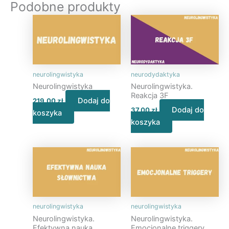
Podobne produkty
neurolingwistyka
neurodydaktyka
Neurolingwistyka
Neurolingwistyka.
Reakcja 3F
Dodaj do
219,00
zł
Dodaj do
37,00
zł
koszyka
koszyka
neurolingwistyka
neurolingwistyka
Neurolingwistyka.
Neurolingwistyka.
Efektywna nauka
Emocjonalne triggery