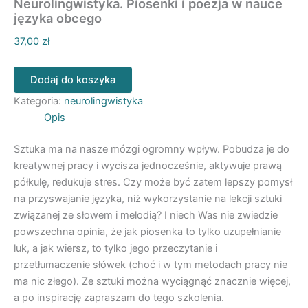
Neurolingwistyka. Piosenki i poezja w nauce
języka obcego
37,00
zł
liczba
Dodaj do koszyka
Neurolingwistyka.
Piosenki
Kategoria:
neurolingwistyka
i
Opis
poezja
w
Sztuka ma na nasze mózgi ogromny wpływ. Pobudza je do
nauce
kreatywnej pracy i wycisza jednocześnie, aktywuje prawą
języka
półkulę, redukuje stres. Czy może być zatem lepszy pomysł
obcego
na przyswajanie języka, niż wykorzystanie na lekcji sztuki
związanej ze słowem i melodią? I niech Was nie zwiedzie
powszechna opinia, że jak piosenka to tylko uzupełnianie
luk, a jak wiersz, to tylko jego przeczytanie i
przetłumaczenie słówek (choć i w tym metodach pracy nie
ma nic złego). Ze sztuki można wyciągnąć znacznie więcej,
a po inspirację zapraszam do tego szkolenia.