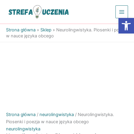
Przejdź
do
Otwórz
treści
Strona główna
»
Sklep
»
Neurolingwistyka. Piosenki i poezja
w nauce języka obcego
Strona główna
/
neurolingwistyka
/ Neurolingwistyka.
Piosenki i poezja w nauce języka obcego
neurolingwistyka