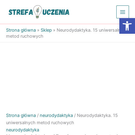
Przejdź
do
Otwórz
treści
Strona główna
»
Sklep
»
Neurodydaktyka. 15 uniwersalnych
metod ruchowych
Strona główna
/
neurodydaktyka
/ Neurodydaktyka. 15
uniwersalnych metod ruchowych
neurodydaktyka