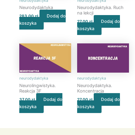
neurodydaktyka
neurodydaktyka
Neurodydaktyka
Neurodydaktyka. Ruch
na lekcji
Dodaj do
283,00
zł
Dodaj do
27,00
zł
koszyka
koszyka
neurodydaktyka
neurodydaktyka
Neurolingwistyka.
Neurodydaktyka.
Reakcja 3F
Koncentracja
Dodaj do
Dodaj do
37,00
zł
27,00
zł
koszyka
koszyka