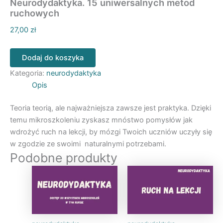
Neurodydaktyka. 15 uniwersalnych metod
ruchowych
27,00
zł
liczba
Dodaj do koszyka
Neurodydaktyka.
15
Kategoria:
neurodydaktyka
uniwersalnych
Opis
metod
ruchowych
Teoria teorią, ale najważniejsza zawsze jest praktyka. Dzięki
temu mikroszkoleniu zyskasz mnóstwo pomysłów jak
wdrożyć ruch na lekcji, by mózgi Twoich uczniów uczyły się
w zgodzie ze swoimi naturalnymi potrzebami.
Podobne produkty