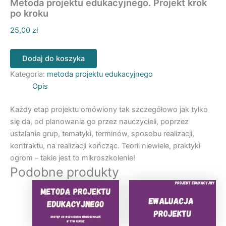
Metoda projektu edukacyjnego. Projekt krok
po kroku
25,00
zł
liczba
Dodaj do koszyka
Metoda
projektu
Kategoria:
metoda projektu edukacyjnego
edukacyjnego.
Opis
Projekt
krok
Każdy etap projektu omówiony tak szczegółowo jak tylko
po
się da, od planowania go przez nauczycieli, poprzez
kroku
ustalanie grup, tematyki, terminów, sposobu realizacji,
kontraktu, na realizacji kończąc. Teorii niewiele, praktyki
ogrom – takie jest to mikroszkolenie!
Podobne produkty