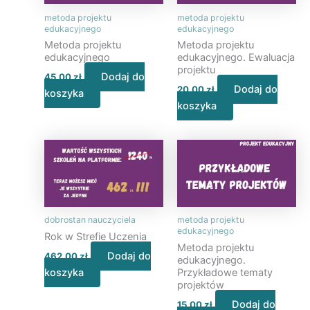
metoda projektu
metoda projektu
edukacyjnego
edukacyjnego
Metoda projektu
Metoda projektu
edukacyjnego
edukacyjnego. Ewaluacja
projektu
Dodaj do
45,00
zł
Dodaj do
20,00
zł
koszyka
koszyka
dobrostan nauczyciela
metoda projektu
edukacyjnego
Rok w Strefie Uczenia
Metoda projektu
Dodaj do
462,00
zł
edukacyjnego.
Przykładowe tematy
koszyka
projektów
Dodaj do
15,00
zł