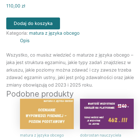
110,00
zł
liczba
Dodaj do koszyka
Matura
z
Kategoria:
matura z języka obcego
języka
Opis
obcego
Wszystko, co musisz wiedzieć o maturze z języka obcego –
jaka jest struktura egzaminu, jakie typy zadań znajdziesz w
arkuszu, jakie poziomy można zdawać i czy zawsze trzeba
zdawać egzamin ustny, jaki jest próg zdawalności oraz jakie
zmiany obowiązują od 2023 i 2025 roku.
Podobne produkty
matura z języka obcego
dobrostan nauczyciela