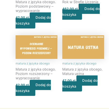
Matura z języka obcego.
Rok w Strefie Uczenia
Poziom podstawowy –
Dodaj do
462,00
zł
wypracowanie
koszyka
Dodaj do
42,00
zł
koszyka
matura z języka obcego
matura z języka obcego
Matura z języka obcego.
Matura z języka obcego.
Poziom rozszerzony –
Matura ustna
wypracowanie
Dodaj do
42,00
zł
Dodaj do
42,00
zł
koszyka
koszyka