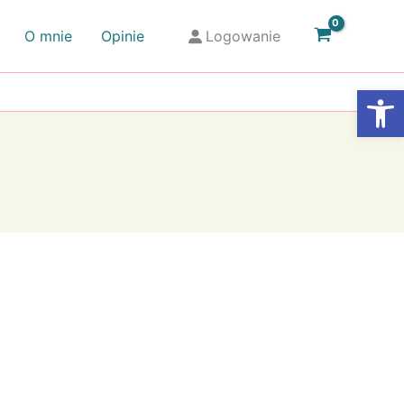
O mnie
Opinie
Logowanie
Otwórz