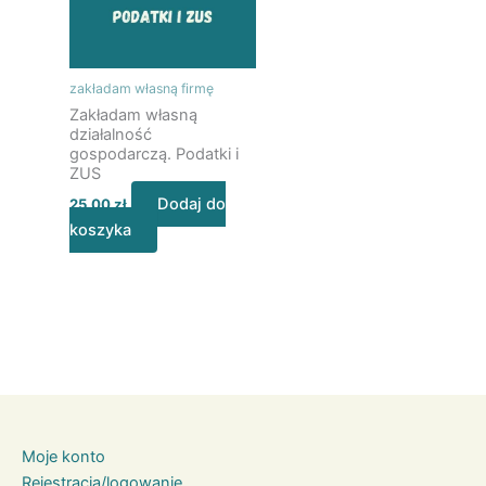
zakładam własną firmę
Zakładam własną
działalność
gospodarczą. Podatki i
ZUS
Dodaj do
25,00
zł
koszyka
Moje konto
Rejestracja/logowanie