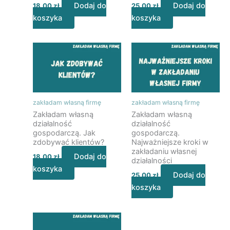
Dodaj do
Dodaj do
18,00
zł
25,00
zł
koszyka
koszyka
zakładam własną firmę
zakładam własną firmę
Zakładam własną
Zakładam własną
działalność
działalność
gospodarczą. Jak
gospodarczą.
zdobywać klientów?
Najważniejsze kroki w
zakładaniu własnej
Dodaj do
18,00
zł
działalności
koszyka
Dodaj do
25,00
zł
koszyka