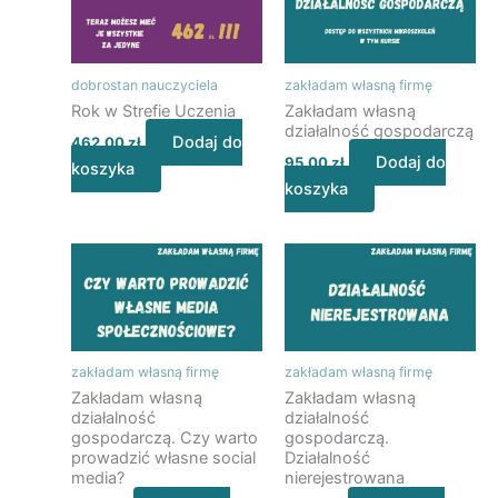
dobrostan nauczyciela
zakładam własną firmę
Rok w Strefie Uczenia
Zakładam własną
działalność gospodarczą
Dodaj do
462,00
zł
Dodaj do
95,00
zł
koszyka
koszyka
zakładam własną firmę
zakładam własną firmę
Zakładam własną
Zakładam własną
działalność
działalność
gospodarczą. Czy warto
gospodarczą.
prowadzić własne social
Działalność
media?
nierejestrowana