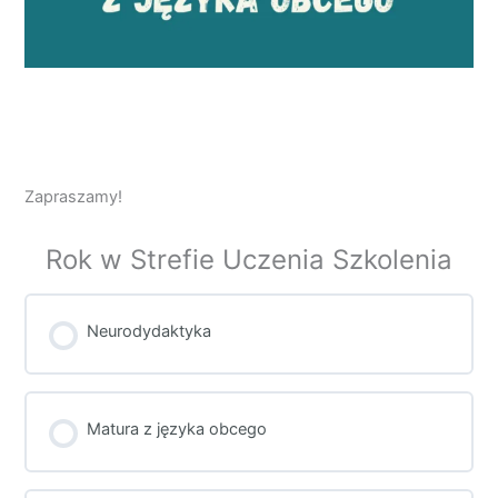
Zapraszamy!
Rok w Strefie Uczenia Szkolenia
Neurodydaktyka
SZKOLENIE POSTĘP
0% UKOŃCZONE
0/0 Kroków
Matura z języka obcego