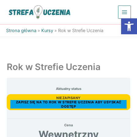
Przejdź
do
Otwórz
treści
Strona główna
»
Kursy
»
Rok w Strefie Uczenia
Rok w Strefie Uczenia
Aktualny status
NIEZAPISANY
ZAPISZ SIĘ NA TO ROK W STREFIE UCZENIA ABY USYSKAĆ
DOSTĘP
Cena
Wewnętrzny