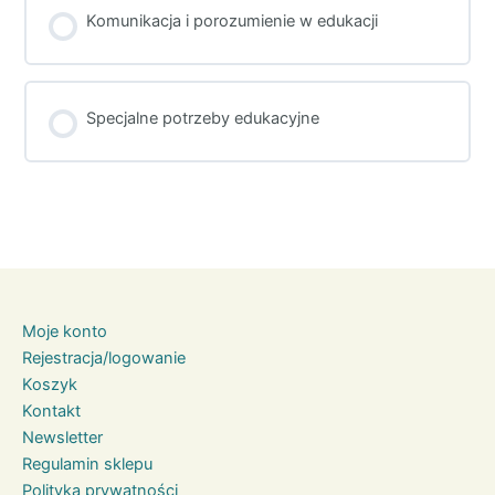
SZKOLENIE POSTĘP
0% UKOŃCZONE
0/0 Kroków
Komunikacja i porozumienie w edukacji
SZKOLENIE POSTĘP
0% UKOŃCZONE
0/0 Kroków
Specjalne potrzeby edukacyjne
SZKOLENIE POSTĘP
0% UKOŃCZONE
0/0 Kroków
Moje konto
Rejestracja/logowanie
Koszyk
Kontakt
Newsletter
Regulamin sklepu
Polityka prywatności