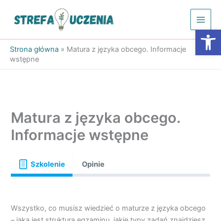
Przejdź
do
Otwórz
treści
Strona główna
»
Matura z języka obcego. Informacje
wstępne
Matura z języka obcego.
Informacje wstępne
Szkolenie
Opinie
Wszystko, co musisz wiedzieć o maturze z języka obcego
– jaka jest struktura egzaminu, jakie typy zadań znajdziesz