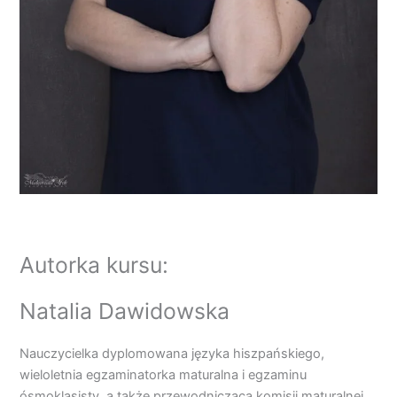
Autorka kursu:
Natalia Dawidowska
Nauczycielka dyplomowana języka hiszpańskiego,
wieloletnia egzaminatorka maturalna i egzaminu
ósmoklasisty, a także przewodnicząca komisji maturalnej