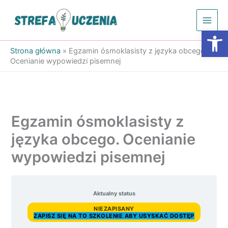
Przejdź
do
Otwórz
treści
Strona główna
»
Egzamin ósmoklasisty z języka obcego.
Ocenianie wypowiedzi pisemnej
Egzamin ósmoklasisty z
języka obcego. Ocenianie
wypowiedzi pisemnej
Aktualny status
NIEZAPISANY
ZAPISZ SIĘ NA TO SZKOLENIE ABY USYSKAĆ DOSTĘP