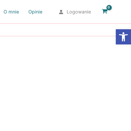
O mnie
Opinie
Logowanie
Otwórz