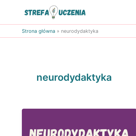
Przejdź
do
treści
Strona główna
»
neurodydaktyka
neurodydaktyka